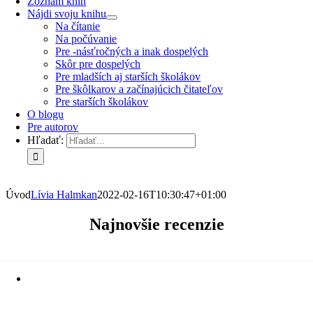
Zoznam kníh
Nájdi svoju knihu
Na čítanie
Na počúvanie
Pre -násťročných a inak dospelých
Skôr pre dospelých
Pre mladších aj starších školákov
Pre škôlkarov a začínajúcich čitateľov
Pre starších školákov
O blogu
Pre autorov
Hľadať:
Úvod
Lívia Halmkan
2022-02-16T10:30:47+01:00
Najnovšie recenzie