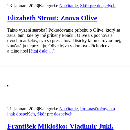
23. januára 2023
|
Kategória:
Na čítanie
,
Skôr pre dospelých
|
Elizabeth Strout: Znova Olive
Takto vyzerá staroba? Pokračovanie príbehu o Olive, ktorý sa
začal tam, kde by iné príbehy končili. Olive už pochovala
dvoch manželov, syn sa presťahoval tisícky kilometrov od nej,
vnúčatá ju nepoznajú, Olive býva v domove dôchodcov
a tajne nosí
[čítaj ďalej…]
21. januára 2023
|
Kategória:
Na čítanie
,
Pre -násťročných a
inak dospelých
,
Skôr pre dospelých
|
František Mikloško: Vladimír Jukl.