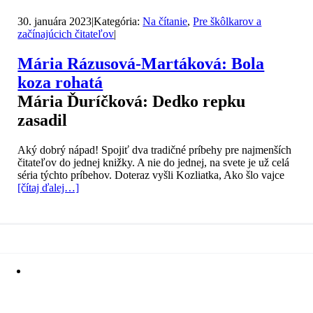
30. januára 2023
|
Kategória:
Na čítanie
,
Pre škôlkarov a
začínajúcich čitateľov
|
Mária Rázusová-Martáková: Bola
koza rohatá
Mária Ďuríčková: Dedko repku
zasadil
Aký dobrý nápad! Spojiť dva tradičné príbehy pre najmenších
čitateľov do jednej knižky. A nie do jednej, na svete je už celá
séria týchto príbehov. Doteraz vyšli Kozliatka, Ako šlo vajce
[čítaj ďalej…]