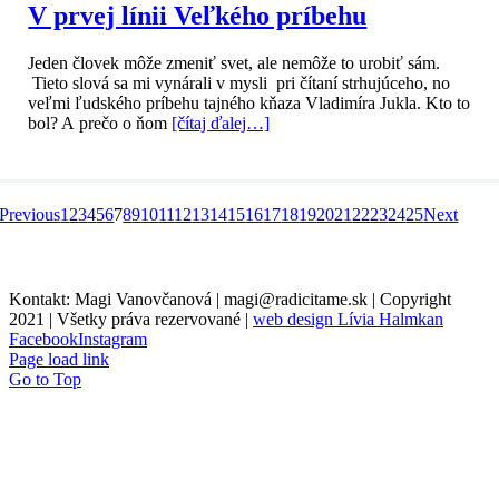
V prvej línii Veľkého príbehu
Jeden človek môže zmeniť svet, ale nemôže to urobiť sám.
Tieto slová sa mi vynárali v mysli pri čítaní strhujúceho, no
veľmi ľudského príbehu tajného kňaza Vladimíra Jukla. Kto to
bol? A prečo o ňom
[čítaj ďalej…]
Previous
1
2
3
4
5
6
7
8
9
10
11
12
13
14
15
16
17
18
19
20
21
22
23
24
25
Next
Kontakt: Magi Vanovčanová | magi@radicitame.sk | Copyright
2021 | Všetky práva rezervované |
web design Lívia Halmkan
Facebook
Instagram
Page load link
Go to Top